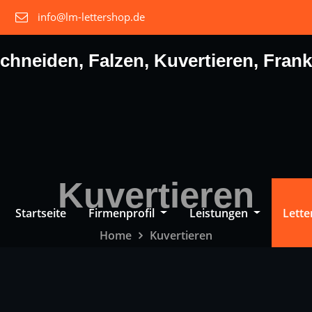
info@lm-lettershop.de
chneiden, Falzen, Kuvertieren, Fran
Kuvertieren
Startseite
Firmenprofil
Leistungen
Lett
Home
Kuvertieren