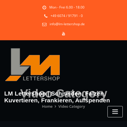
Skip
Mon - Frei 6.00 - 18.00
to
content
+49 6074 / 91791 - 0
info@lm-lettershop.de
Video Category
LM Lettershop | Schneiden, Falzen,
Kuvertieren, Frankieren, Aufspenden
Home
Video Category