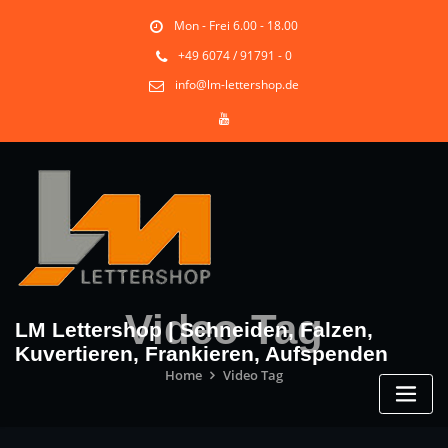
Skip
Mon - Frei 6.00 - 18.00
to
content
+49 6074 / 91791 - 0
info@lm-lettershop.de
Video Tag
LM Lettershop | Schneiden, Falzen,
Kuvertieren, Frankieren, Aufspenden
Home
Video Tag