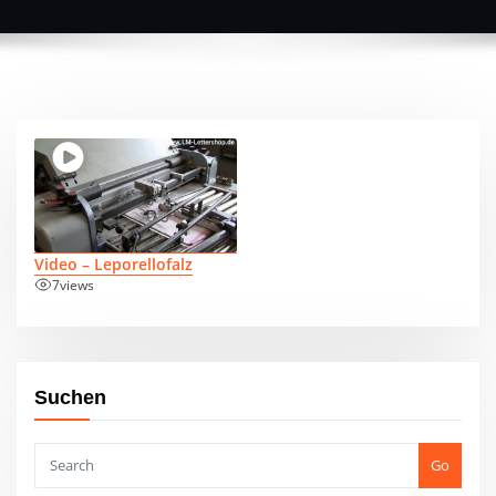
Video – Leporellofalz
7
views
Suchen
Go