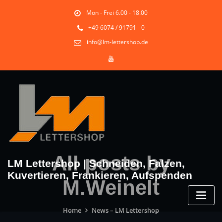
Mon - Frei 6.00 - 18.00
+49 6074 / 91791 - 0
info@lm-lettershop.de
All posts by
LM Lettershop | Schneiden, Falzen,
Kuvertieren, Frankieren, Aufspenden
M.Weinelt
Home
News – LM Lettershop